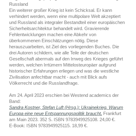
Russland
Ein weiterer großer Krieg ist kein Schicksal. Er kann
verhindert werden, wenn eine multipolare Welt akzeptiert
und Russland als integraler Bestandteil einer europäischen
Sicherheitsarchitektur behandelt wird. Gravierende
Fehlentwicklungen machen eine Abkehr von
überkommenen Einschätzungen nötig. Diese
herauszuarbeiten, ist Ziel des vorliegenden Buches. Die
drei Autoren schildern, wie alle Teile der deutschen
Gesellschaft abermals auf den Irrweg des Krieges geführt
werden, welchen Irrtümern Mittelosteuropäer aufgrund
historischer Erfahrungen erliegen und was die westliche
Zivilisation anfechtbar macht - auch mit Blick aufs
Völkerrecht und die Russlandfrage.
Am 24. April 2023 erschien bei Westend academics der
Band:
Sandra Kostner, Stefan Luft (Hrsg.): Ukrainekrieg. Warum
Europa eine neue Entspannungspolitik braucht
.
Frankfurt
am Main 2023. 352 S. ISBN
9783949925108. 24,00 €.
E-Book: ISBN 9783949925115. 18,99 €.