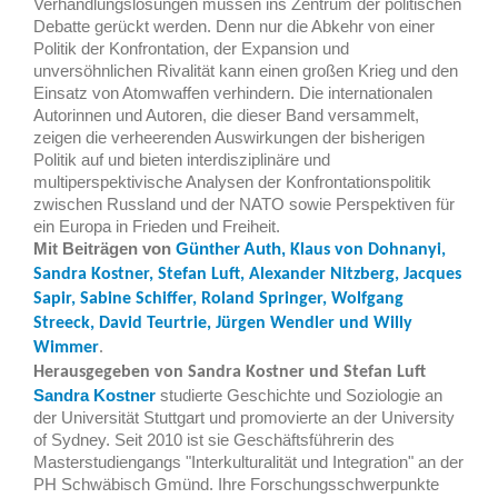
Verhandlungslösungen müssen ins Zentrum der politischen
Debatte gerückt werden. Denn nur die Abkehr von einer
Politik der Konfrontation, der Expansion und
unversöhnlichen Rivalität kann einen großen Krieg und den
Einsatz von Atomwaffen verhindern. Die internationalen
Autorinnen und Autoren, die dieser Band versammelt,
zeigen die verheerenden Auswirkungen der bisherigen
Politik auf und bieten interdisziplinäre und
multiperspektivische Analysen der Konfrontationspolitik
zwischen Russland und der NATO sowie Perspektiven für
ein Europa in Frieden und Freiheit.
Mit Beiträgen von
Günther Auth,
Klaus von Dohnanyi,
Sandra Kostner, Stefan Luft, Alexander Nitzberg,
Jacques
Sapir, Sabine Schiffer,
Roland Springer,
Wolfgang
Streeck,
David Teurtrie, Jürgen Wendler und Willy
Wimmer
.
Herausgegeben von Sandra Kostner und Stefan Luft
Sandra Kostner
studierte Geschichte und Soziologie an
der Universität Stuttgart und promovierte an der University
of Sydney. Seit 2010 ist sie Geschäftsführerin des
Masterstudiengangs "Interkulturalität und Integration" an der
PH Schwäbisch Gmünd. Ihre Forschungsschwerpunkte